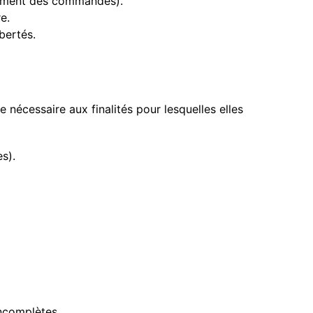
aitement des commandes).
e.
bertés.
nécessaire aux finalités pour lesquelles elles
s).
ncomplètes.