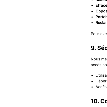
Efface
Opposi
Portabi
Réclam
Pour exe
9. Sé
Nous met
accès no
Utilis
Héber
Accès 
10. C