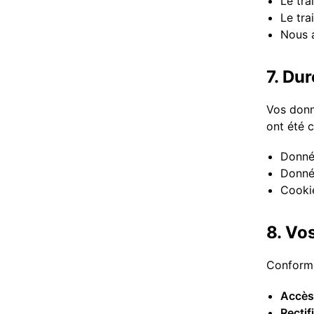
Le tra
Le tra
Nous a
7. Du
Vos donn
ont été 
Donnée
Donnée
Cookie
8. Vos
Conformé
Accès
Rectif