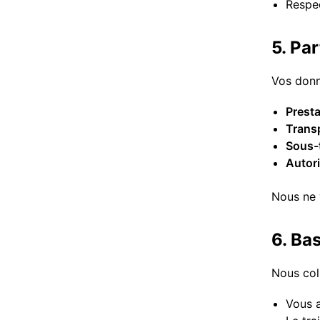
Respec
5. Pa
Vos donn
Presta
Transp
Sous-t
Autor
Nous ne 
6. Ba
Nous col
Vous a