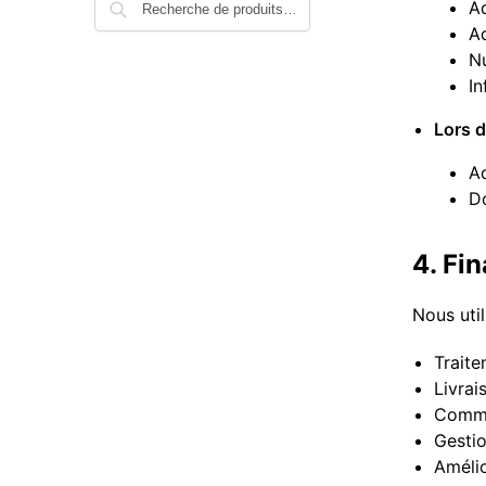
Ad
Ad
N
In
Lors d
Ad
Do
4. Fin
Nous util
Trait
Livrai
Commun
Gestio
Amélio