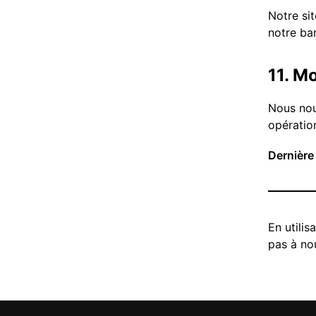
Notre si
notre ba
11. Mo
Nous nou
opération
Dernière 
En utilis
pas à no