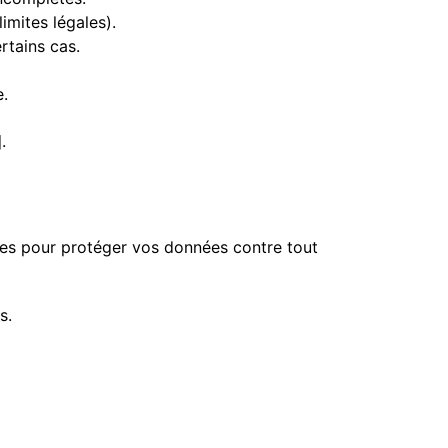
mites légales).
tains cas.
.
]
.
es pour protéger vos données contre tout
s.