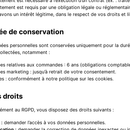
itement est nécessaire à l’exécution d’un contrat (ex. : tr
itement est requis par une obligation légale ou réglementair
vons un intérêt légitime, dans le respect de vos droits et li
rée de conservation
ées personnelles sont conservées uniquement pour la durée 
collectées, notamment :
s relatives aux commandes : 6 ans (obligations comptable
s marketing : jusqu’à retrait de votre consentement.
s : conformément à notre politique sur les cookies.
 droits
ment au RGPD, vous disposez des droits suivants :
 :
demander l’accès à vos données personnelles.
ication :
demander la correction de données inexactes ou i