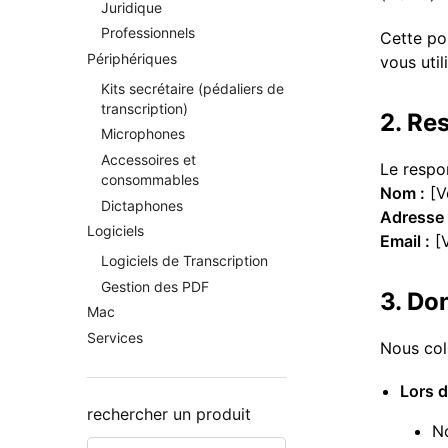
Juridique
Professionnels
Cette po
Périphériques
vous util
Kits secrétaire (pédaliers de
transcription)
2. Re
Microphones
Accessoires et
Le respo
consommables
Nom :
[V
Dictaphones
Adresse 
Logiciels
Email :
[V
Logiciels de Transcription
Gestion des PDF
3. Do
Mac
Services
Nous col
Lors d
rechercher un produit
N
Recherche