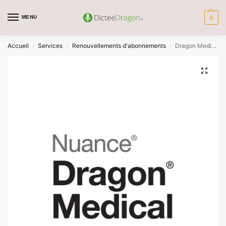
MENU
0
Accueil
Services
Renouvellements d'abonnements
Dragon Medical One Vétérinaire : Renouvellement
/
/
/