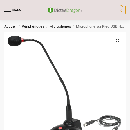
MENU
0
Accueil
Périphériques
Microphones
Microphone sur Pied USB Haute Performance Labtec
/
/
/